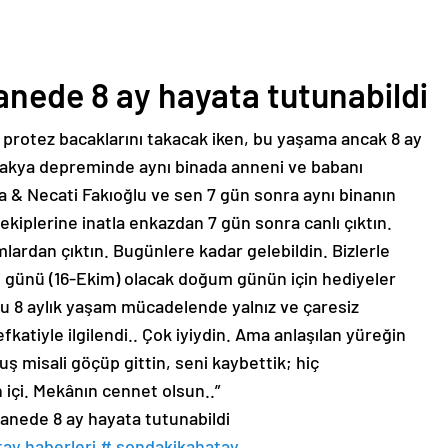
nede 8 ay hayata tutunabildi
protez bacaklarını takacak iken, bu yaşama ancak 8 ay
takya depreminde aynı binada anneni ve babanı
 & Necati Fakıoğlu ve sen 7 gün sonra aynı binanın
ekiplerine inatla enkazdan 7 gün sonra canlı çıktın.
ardan çıktın. Bugünlere kadar gelebildin. Bizlerle
i günü (16-Ekim) olacak doğum günün için hediyeler
 bu 8 aylık yaşam mücadelende yalnız ve çaresiz
katiyle ilgilendi.. Çok iyiydin. Ama anlaşılan yüreğin
ş misali göçüp gittin, seni kaybettik; hiç
 içi. Mekânın cennet olsun..”
nede 8 ay hayata tutunabildi
tay haberleri
# sondakikahatay