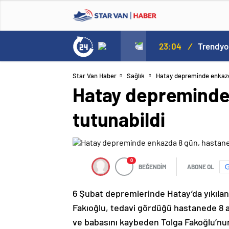
23:04
/
Trendyol
Star Van Haber
Sağlık
Hatay depreminde enkazda
Hatay depreminde 
tutunabildi
0
BEĞENDİM
ABONE OL
6 Şubat depremlerinde Hatay’da yıkılan
Fakıoğlu, tedavi gördüğü hastanede 8 a
ve babasını kaybeden Tolga Fakoğlu’nu