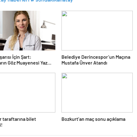
arısı İçin Şart:
Belediye Derincespor’un Maçına
rın Göz Muayenesi Yaz
Mustafa Ünver Atandı
de Yapılmalı
 taraftarına bilet
Bozkurt’an maç sonu açıklama
i!