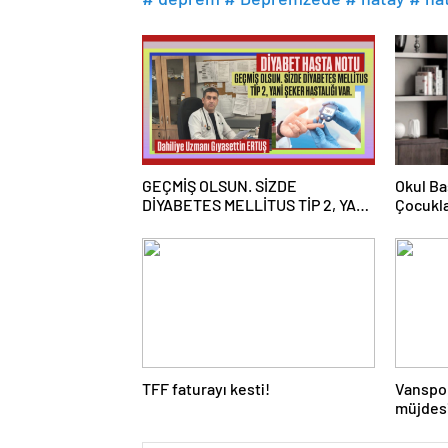
GEÇMİŞ OLSUN. SİZDE
Okul Baş
DİYABETES MELLİTUS TİP 2, YANİ
Çocukla
ŞEKER HASTALIĞI VAR
Tatilin
TFF faturayı kesti!
Vanspor
müjdes