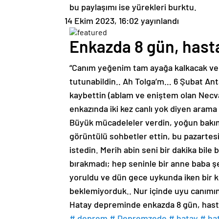
bu paylaşımı ise yürekleri burktu.
14 Ekim 2023, 16:02
yayınlandı
Enkazda 8 gün, hasta
“Canım yeğenim tam ayağa kalkacak ve 
tutunabildin.. Ah Tolga’m… 6 Şubat An
kaybettin (ablam ve eniştem olan Necva
enkazında iki kez canlı yok diyen arama 
Büyük mücadeleler verdin, yoğun bakıml
görüntülü sohbetler ettin, bu pazartes
istedin. Merih abin seni bir dakika bile
bırakmadı; hep seninle bir anne baba şef
yoruldu ve dün gece uykunda iken bir ku
beklemiyorduk.. Nur içinde uyu canımın
Hatay depreminde enkazda 8 gün, hasta
# deprem
# Depremzede
# hatay
# ha