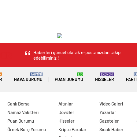
Haberleri güncel olarak e-postanızdan takip
edebilirsiniz !
K
TAHMİNİ
LİG
EKONOMİ
E
R
HAVA DURUMU
PUAN DURUMU
HISSELER
PARI
Canlı Borsa
Altınlar
Video Galeri
Namaz Vakitleri
Dövizler
Yazarlar
Puan Durumu
Hisseler
Gazeteler
Örnek Burç Yorumu
Kripto Paralar
Sıcak Haber