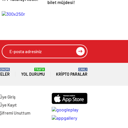
bilet müjdesi!
KONOMİ
TRAFİK
CANLI
TELER
YOL DURUMU
KRIPTO PARALAR
Üye Giriş
Üye Kayıt
Şifremi Unuttum