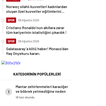
Norweç silahlı kuvvetleri kadınlardan
oluşan özel kuvvetler eğitimlerini
başlattı.
SPOR
06 Ağustos 2026
Cristiano Ronaldo’nun akıllara zarar
tüm kariyerinin istatistiğini çıkardık !
SPOR
06 Ağustos 2026
Galatasaray’a kötü haber! Monaco’dan
flaş Onyekuru kararı.
KATEGORİNİN POPÜLERLERİ
Mantar zehirlenmeleri karaciğer
ve böbrek yetmezliğine neden
1
olabilir
18 kez okundu