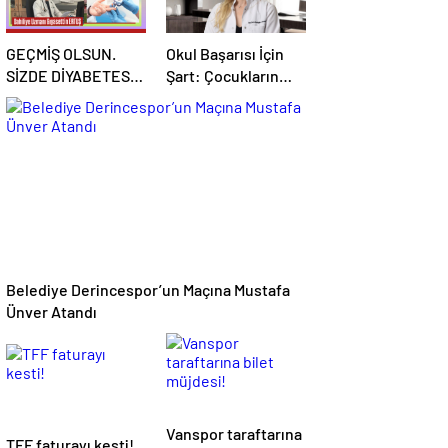
GEÇMİŞ OLSUN.
Okul Başarısı İçin
SİZDE DİYABETES
Şart: Çocukların
MELLİTUS TİP 2,
Göz Muayenesi Yaz
YANİ ŞEKER
Tatilinde Yapılmalı
HASTALIĞI VAR
Belediye Derincespor’un Maçına Mustafa
Ünver Atandı
Vanspor taraftarına
TFF faturayı kesti!