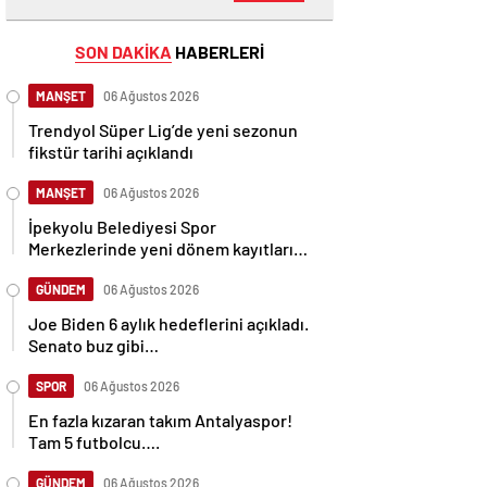
SON DAKİKA
HABERLERİ
MANŞET
06 Ağustos 2026
Trendyol Süper Lig’de yeni sezonun
fikstür tarihi açıklandı
MANŞET
06 Ağustos 2026
İpekyolu Belediyesi Spor
Merkezlerinde yeni dönem kayıtları
başladı.
GÜNDEM
06 Ağustos 2026
Joe Biden 6 aylık hedeflerini açıkladı.
Senato buz gibi…
SPOR
06 Ağustos 2026
En fazla kızaran takım Antalyaspor!
Tam 5 futbolcu….
GÜNDEM
06 Ağustos 2026