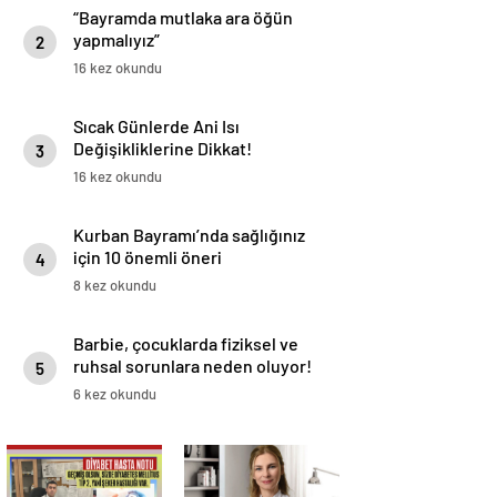
“Bayramda mutlaka ara öğün
yapmalıyız”
2
16 kez okundu
Sıcak Günlerde Ani Isı
Değişikliklerine Dikkat!
3
16 kez okundu
Kurban Bayramı’nda sağlığınız
için 10 önemli öneri
4
8 kez okundu
Barbie, çocuklarda fiziksel ve
ruhsal sorunlara neden oluyor!
5
6 kez okundu