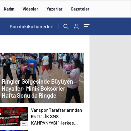
Kadın
Videolar
Yazarlar
Gazeteler
22:29
Son dakika
/
haberleri
Ringler Gölgesinde Büyüyen
Hayaller: Minik Boksörler
Hafta Sonu da Ringde
Vanspor Taraftarlarından
65 TL’LİK SMS
KAMPANYASI “Herkes
Elini Taşın Altına Koymalı”