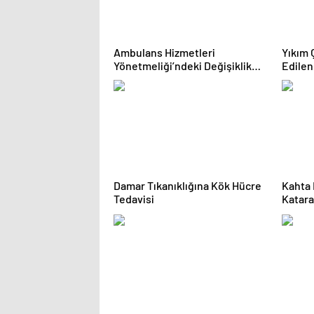
Ambulans Hizmetleri
Yıkım 
Yönetmeliği’ndeki Değişiklik
Edilen
Resmi Gazete’de
Damar Tıkanıklığına Kök Hücre
Kahta 
Tedavisi
Katara
Yapılm