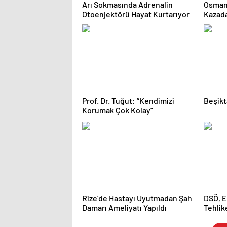
Arı Sokmasında Adrenalin
Osmani
Otoenjektörü Hayat Kurtarıyor
Kazada
Person
Devam
Prof. Dr. Tuğut: “Kendimizi
Beşikt
Korumak Çok Kolay”
Rize’de Hastayı Uyutmadan Şah
DSÖ, E
Damarı Ameliyatı Yapıldı
Tehlik