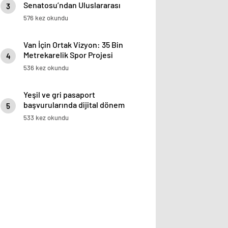
Senatosu’ndan Uluslararası
3
Başarı Ödülü
576 kez okundu
Van İçin Ortak Vizyon: 35 Bin
Metrekarelik Spor Projesi
4
Tanıtıldı
536 kez okundu
Yeşil ve gri pasaport
başvurularında dijital dönem
5
başladı
533 kez okundu