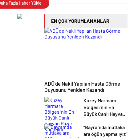
aha Fazla Haber Yükle
EN ÇOK YORUMLANANLAR
ADÜ’de Nakil Yapılan Hasta Görme
Duyusunu Yeniden Kazandı
Kuzey Marmara
Bölgesi’nin En
Büyük Canlı Hayvan
Pazarı Kapatıldı
“Bayramda mutlaka
ara öğün yapmalıyız”