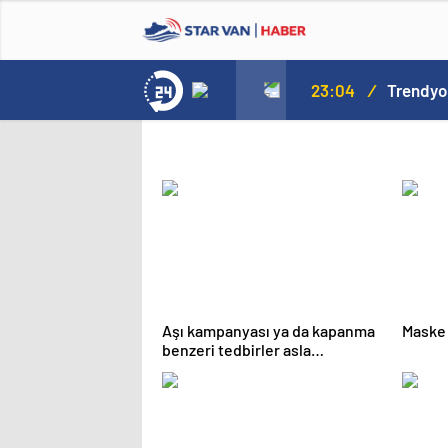
23:04
/
Trendyol
Aşı kampanyası ya da kapanma
Maske 
benzeri tedbirler asla
uygulanmayacak