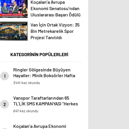
Koçalan’a Avrupa
Ekonomi Senatosu’ndan
Uluslararası Başarı Ödülü
Van İçin Ortak Vizyon: 35
Bin Metrekarelik Spor
Projesi Tanıtıldı
KATEGORİNİN POPÜLERLERİ
Ringler Gölgesinde Büyüyen
Hayaller: Minik Boksörler Hafta
1
Sonu da Ringde
3441 kez okundu
Vanspor Taraftarlarından 65
TL’LİK SMS KAMPANYASI “Herkes
2
Elini Taşın Altına Koymalı”
647 kez okundu
Koçalan’a Avrupa Ekonomi