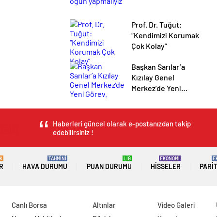
Prof. Dr. Tuğut:
“Kendimizi Korumak
Çok Kolay”
Başkan Sarılar’a
Kızılay Genel
Merkez’de Yeni
Görev.
Haberleri güncel olarak e-postanızdan takip
edebilirsiniz !
K
TAHMİNİ
LİG
EKONOMİ
E
R
HAVA DURUMU
PUAN DURUMU
HISSELER
PARI
Canlı Borsa
Altınlar
Video Galeri