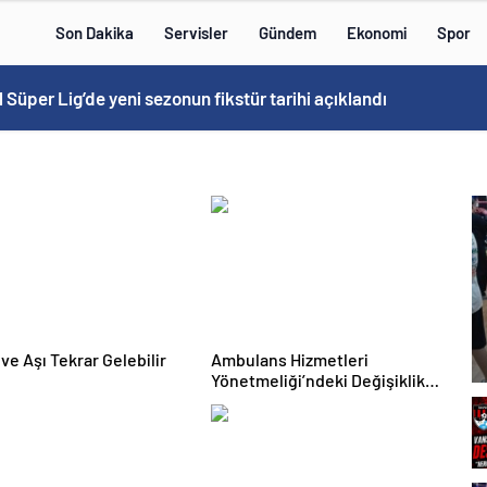
Son Dakika
Servisler
Gündem
Ekonomi
Spor
 Süper Lig’de yeni sezonun fikstür tarihi açıklandı
ve Aşı Tekrar Gelebilir
Ambulans Hizmetleri
Yönetmeliği’ndeki Değişiklik
Resmi Gazete’de – Birlik Haber
Ajansı- Türkiye’nin Haber Ağı