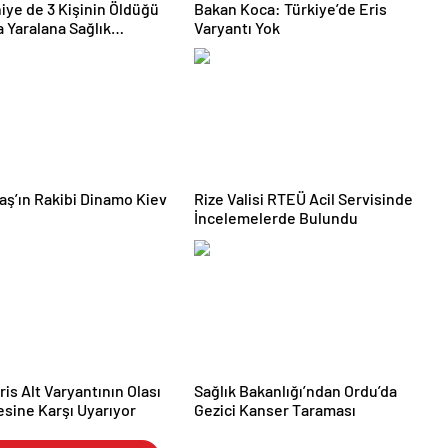
ye de 3 Kişinin Öldüğü
Bakan Koca: Türkiye’de Eris
 Yaralana Sağlık
Varyantı Yok
ellerinin Tedavisi
 Ediyor
aş’ın Rakibi Dinamo Kiev
Rize Valisi RTEÜ Acil Servisinde
İncelemelerde Bulundu
ris Alt Varyantının Olası
Sağlık Bakanlığı’ndan Ordu’da
esine Karşı Uyarıyor
Gezici Kanser Taraması