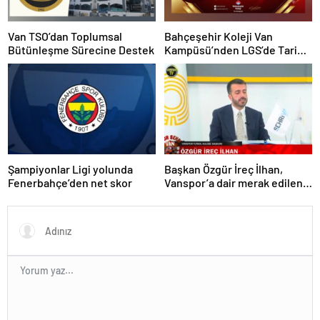
Van TSO’dan Toplumsal
Bahçeşehir Koleji Van
Bütünleşme Sürecine Destek
Kampüsü’nden LGS’de Tarihi
Başarı: Tüm Öğrenciler
Türkiye’nin Seçkin Liselerine
Yerleşti
Şampiyonlar Ligi yolunda
Başkan Özgür İreç İlhan,
Fenerbahçe’den net skor
Vanspor’a dair merak edilen
tüm detayları Şehrivan TV’ye
açıkladı!