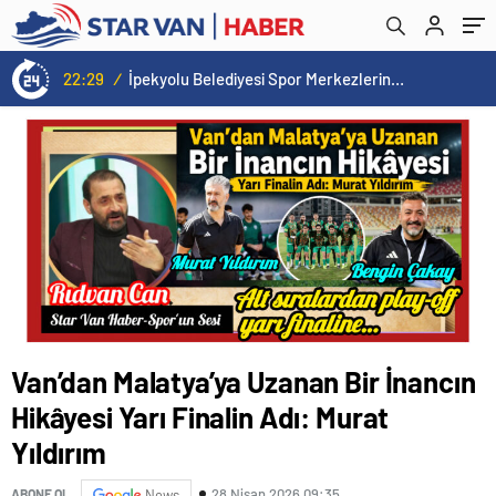
22:29
/
İpekyolu Belediyesi Spor Merkezlerinde yeni dönem kayıtları başladı.
Van’dan Malatya’ya Uzanan Bir İnancın
Hikâyesi Yarı Finalin Adı: Murat
Yıldırım
28 Nisan 2026 09:35
ABONE OL
News