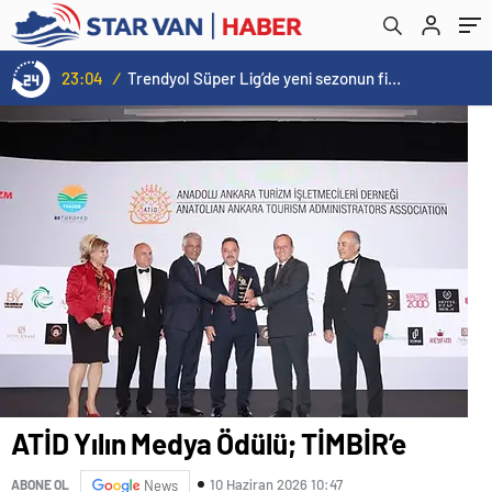
23:04
/
Trendyol Süper Lig’de yeni sezonun fikstür tarihi açıklandı
ATİD Yılın Medya Ödülü; TİMBİR’e
10 Haziran 2026 10:47
ABONE OL
News