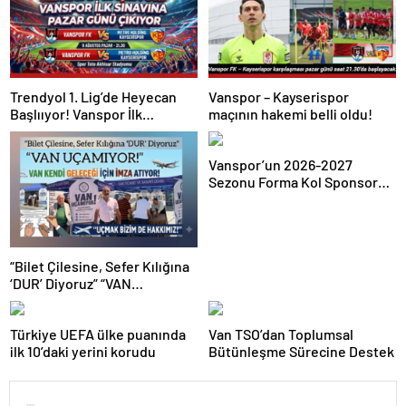
Trendyol 1. Lig’de Heyecan
Vanspor – Kayserispor
Başlııyor! Vanspor İlk
maçının hakemi belli oldu!
Sınavına Pazar Günü Çıkıyor
Vanspor’un 2026-2027
Sezonu Forma Kol Sponsoru
Van Türkerler Vepsaş Oldu
“Bilet Çilesine, Sefer Kılığına
‘DUR’ Diyoruz” “VAN
UÇAMIYOR!” VAN KENDİ
GELECEĞİ İÇİN İMZA ATIYOR!
Türkiye UEFA ülke puanında
Van TSO’dan Toplumsal
ilk 10’daki yerini korudu
Bütünleşme Sürecine Destek