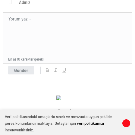
En az 10 karakter gerekli
Gönder
Temadam
Veri politikasındaki amaçlarla sınırlı ve mevzuata uygun şekilde
çerez konumlandırmaktayız. Detaylar için
veri politikamızı
0
0
inceleyebilirsiniz.