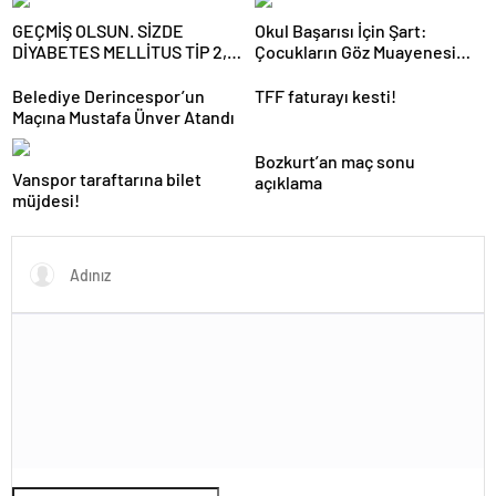
GEÇMİŞ OLSUN. SİZDE
Okul Başarısı İçin Şart:
DİYABETES MELLİTUS TİP 2,
Çocukların Göz Muayenesi
YANİ ŞEKER HASTALIĞI VAR
Yaz Tatilinde Yapılmalı
Belediye Derincespor’un
TFF faturayı kesti!
Maçına Mustafa Ünver Atandı
Bozkurt’an maç sonu
Vanspor taraftarına bilet
açıklama
müjdesi!